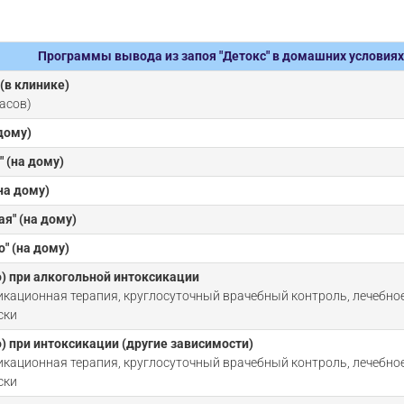
Программы вывода из запоя "Детокс" в домашних условиях 
(в клинике)
асов)
дому)
 (на дому)
на дому)
я" (на дому)
" (на дому)
) при алкогольной интоксикации
икационная терапия, круглосуточный врачебный контроль, лечебно
ски
) при интоксикации (другие зависимости)
икационная терапия, круглосуточный врачебный контроль, лечебно
ски