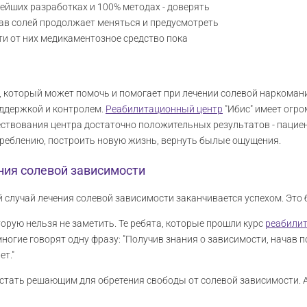
вейших разработках и 100% методах - доверять
став солей продолжает меняться и предусмотреть
ти от них медикаментозное средство пока
 который может помочь и помогает при лечении солевой наркомани
ддержкой и контролем.
Реабилитационный центр
"Ибис" имеет огр
ествования центра достаточно положительных результатов - пациент
треблению, построить новую жизнь, вернуть былые ощущения.
ния солевой зависимости
й случай лечения солевой зависимости заканчивается успехом. Это
торую нельзя не заметить. Те ребята, которые прошли курс
реабили
ногие говорят одну фразу: "Получив знания о зависимости, начав п
ет."
стать решающим для обретения свободы от солевой зависимости. А