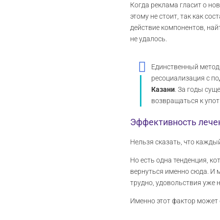
Когда реклама гласит о но
этому не стоит, так как со
действие компонентов, най
не удалось.
Единственный метод,
ресоциализация с по
Казани
. За годы сущ
возвращаться к упо
Эффективность лече
Нельзя сказать, что кажды
Но есть одна тенденция, ко
вернуться именно сюда. И м
трудно, удовольствия уже н
Именно этот фактор может 