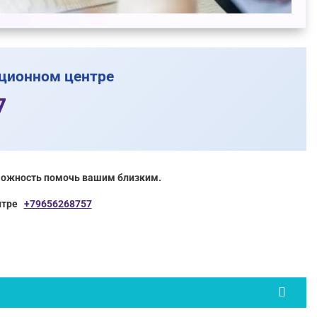
ационном центре
7
зможность помочь вашим близким.
ентре
+79656268757