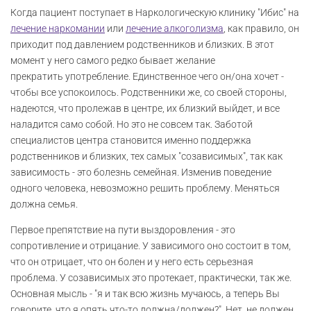
Когда пациент поступает в Наркологическую клинику "Ибис" на
лечение наркомании
или
лечение алкоголизма
, как правило, он
приходит под давлением родственников и близких. В этот
момент у него самого редко бывает желание
прекратить употребление. Единственное чего он/она хочет -
чтобы все успокоилось. Родственники же, со своей стороны,
надеются, что пролежав в центре, их близкий выйдет, и все
наладится само собой. Но это не совсем так. Заботой
специалистов центра становится именно поддержка
родственников и близких, тех самых "созависимых", так как
зависимость - это болезнь семейная. Изменив поведение
одного человека, невозможно решить проблему. Меняться
должна семья.
Первое препятствие на пути выздоровления - это
сопротивление и отрицание. У зависимого оно состоит в том,
что он отрицает, что он болен и у него есть серьезная
проблема. У созависимых это протекает, практически, так же.
Основная мысль - "я и так всю жизнь мучаюсь, а теперь Вы
говорите, что я опять что-то должна/должен?". Нет, не должен.