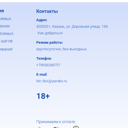
ия
Контакты
симых
Адрес
мании
420025 г. Казань, ул. Дорожная улица, 15А
Как добраться
исимых
 шагов
Режим работы
ивания
круглосуточно, без выходных
Телефон
+79656268757
E-mail
Mc-ibis@yandex.ru
18+
Принимаем к оплате: