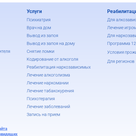
Услуги
Реабилитац
Психиатрия
Для алкозави
Врач на дом
Лечение игро
Вывод из запоя
Для наркозав
Вывод из запоя на дому
Программа 12
ителя
Снятие ломки
Условия прож
Кодирование от алкоголя
Для регионов
Реабилитация наркозависимых
Лечение алкоголизма
Лечение наркомании
Лечение табакокурения
Психотерапия
Лечение заболеваний
Запись на прием
айта
бовидящих