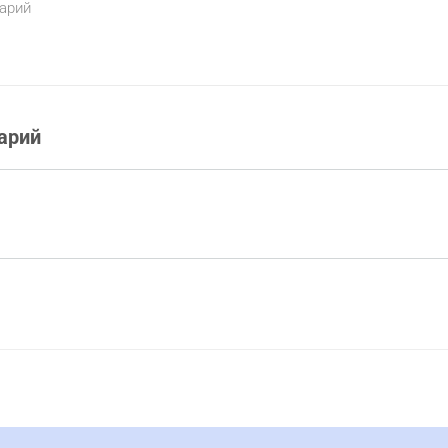
арий
арий