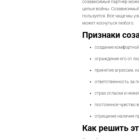
созависимый партнер может
целые войны. Созависимый п
пользуется. Все чаще мы у
может коснуться любого.
Признаки соз
создание комфортной 
ограждение его от л
принятие агрессии, н
ответственность за п
страх огласки и неж
постоянное чувство 
отрицание наличия п
Как решить э