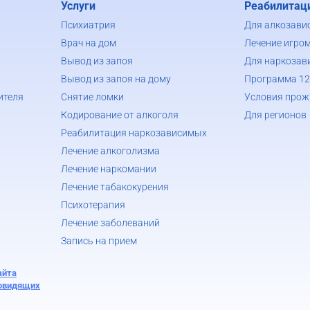
Услуги
Реабилитац
Психиатрия
Для алкозави
Врач на дом
Лечение игро
Вывод из запоя
Для наркозав
Вывод из запоя на дому
Программа 12
ителя
Снятие ломки
Условия прож
Кодирование от алкоголя
Для регионов
Реабилитация наркозависимых
Лечение алкоголизма
Лечение наркомании
Лечение табакокурения
Психотерапия
Лечение заболеваний
Запись на прием
айта
бовидящих