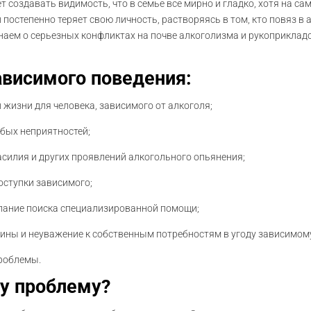
 создавать видимость, что в семье все мирно и гладко, хотя на са
остепенно теряет свою личность, растворяясь в том, кто повяз в 
знаем о серьезных конфликтах на почве алкоголизма и рукоприкладс
ависимого поведения:
жизни для человека, зависимого от алкоголя;
юбых неприятностей;
асилия и других проявлений алкогольного опьянения;
оступки зависимого;
елание поиска специализированной помощи;
вины и неуважение к собственным потребностям в угоду зависимом
роблемы.
ту проблему?