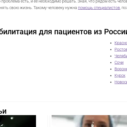
 проблема есть, и ее необходимо решать. Зная, что рядом есть чело
нять свою жизнь. Такому человеку нужна
помощь специалистов
, п
билитация для пациентов из Росси
Красн
Росто
Челяб
Сочи
Ворон
Курск
Новос
ьи