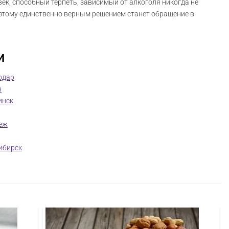
век, способный терпеть, зависимый от алкоголя никогда не
оэтому единственно верным решением станет обращение в
и
одар
в
инск
еж
ибирск