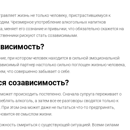
равляет жизнь не только человеку, пристрастившемуся к
людям. Чрезмерное употребление алкогольных напитков
а, меняет его сознание и привычки, что обязательно скажется на
дственники рискуют стать созависимыми.
ависимость?
ние, при котором человек находится в сильной эмоциональной
зависимый партнер настолько сильно поглощен жизнью человека,
м, что совершенно забывает о себе.
ся созависимость?
 может происходить постепенно. Сначала супруга переживает о
реблять алкоголь, а затем все ее разговоры сводятся только к
 При этом она может даже не пытаться что-то предпринять,
ановится ее смыслом жизни.
можность смириться с существующей ситуацией. Всеми силами