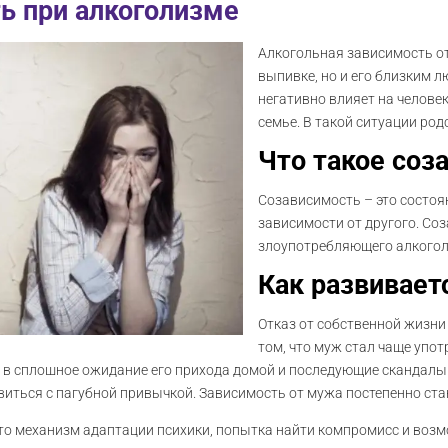
ь при алкоголизме
Алкогольная зависимость от
выпивке, но и его близким 
негативно влияет на человек
семье. В такой ситуации ро
Что такое соз
Созависимость – это состоя
зависимости от другого. Со
злоупотребляющего алкоголе
Как развивает
Отказ от собственной жизни
том, что муж стал чаще упот
 в сплошное ожидание его прихода домой и последующие скандалы.
виться с пагубной привычкой. Зависимость от мужа постепенно ст
то механизм адаптации психики, попытка найти компромисс и воз