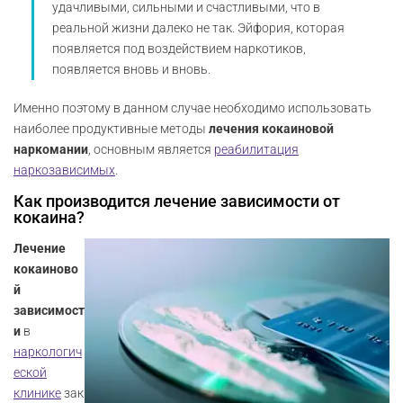
удачливыми, сильными и счастливыми, что в
реальной жизни далеко не так. Эйфория, которая
появляется под воздействием наркотиков,
появляется вновь и вновь.
Именно поэтому в данном случае необходимо использовать
наиболее продуктивные методы
лечения кокаиновой
наркомании
, основным является
реабилитация
наркозависимых
.
Как производится лечение зависимости от
кокаина?
Лечение
кокаиново
й
зависимост
и
в
наркологич
еской
клинике
зак