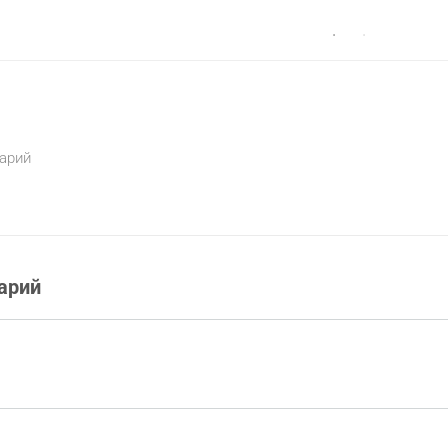
арий
арий