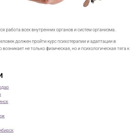
я работа всех внутренних органов и систем организма.
Человек должен пройти курс психотерапии и адаптации в
го возникает не только физическая, но и психологическая тяга к
и
одар
в
инск
еж
ибирск