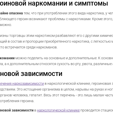
роиновой наркомании и симптомы
айне опасена
тем, что при употреблении этого вида наркотика, у 
ебляющего героин возникают проблемы с наркотиками. Кроме этого, 
зможно.
визны торговцы этим наркотиком разбавляют его с другими химич
щий в состав и пропорции приобретенного наркотика, с легкостью м
сто встречается среди наркоманов.
ркомании
можно поделить на основные и дополнительные. К основны
, а к дополнительным относятся сухость во рту, рвота, различные 
иновой зависимости
лечения наркозависимости
в наркологической клинике, героиновая
дствиям. Это истощение организма в целом, нарывы на руках и ног
ганов человека, гепатит. Весь этот перечень - это лишь малая часть
потребления героина.
иновой зависимости
в
наркологической клинике
проводится стацио