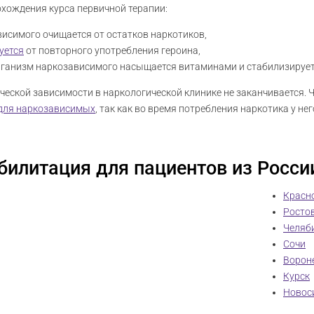
охождения курса первичной терапии:
висимого очищается от остатков наркотиков,
уется
от повторного употребления героина,
организм наркозависимого насыщается витаминами и стабилизируетс
ической зависимости в наркологической клинике не заканчивается. 
для наркозависимых
, так как во время потребления наркотика у не
билитация для пациентов из Росси
Красн
Росто
Челяб
Сочи
Ворон
Курск
Новос