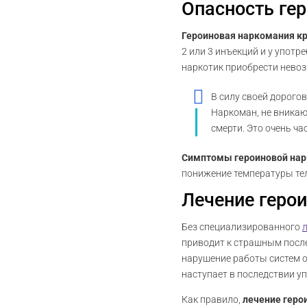
Опасность ге
Героиновая наркомания кр
2 или 3 инъекций и у употр
наркотик приобрести нево
В силу своей дорого
Наркоман, не вникаю
смерти. Это очень ча
Симптомы героиновой на
понижение температуры тела
Лечение геро
Без специализированного
приводит к страшным после
нарушение работы систем ор
наступает в последствии у
Как правило,
лечение геро