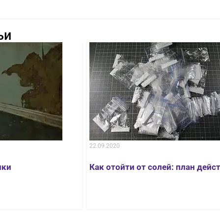
ьи
22.09.2020
ики
Как отойти от солей: план дейс