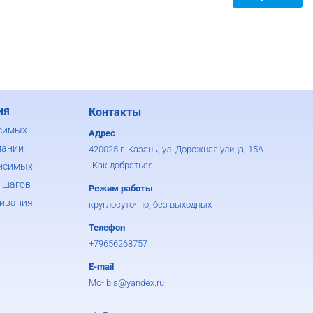
ия
Контакты
симых
Адрес
мании
420025 г. Казань, ул. Дорожная улица, 15А
Как добраться
исимых
 шагов
Режим работы
ивания
круглосуточно, без выходных
Телефон
+79656268757
E-mail
Mc-ibis@yandex.ru