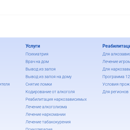
Услуги
Реабилитац
Психиатрия
Для алкозави
Врач на дом
Лечение игро
Вывод из запоя
Для наркозав
Вывод из запоя на дому
Программа 12
ителя
Снятие ломки
Условия прож
Кодирование от алкоголя
Для регионов
Реабилитация наркозависимых
Лечение алкоголизма
Лечение наркомании
Лечение табакокурения
Психотерапия