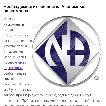
Необходимость сообщества Анонимных
наркоманов
Многие
наркоманы в
начале
выздоровления
говорят о том, что
чувствуют себя
инвалидами.
Первые месяцы
после
лечения
наркомании
и
реабилитации
самые
тяжелые. Зависи
мый учится всему
заново. Крайне редко его близкие, родные, друзья могут
понять его. Любому независимому человеку на первый взгляд
может казаться - да что может быть проще? Вот ты не