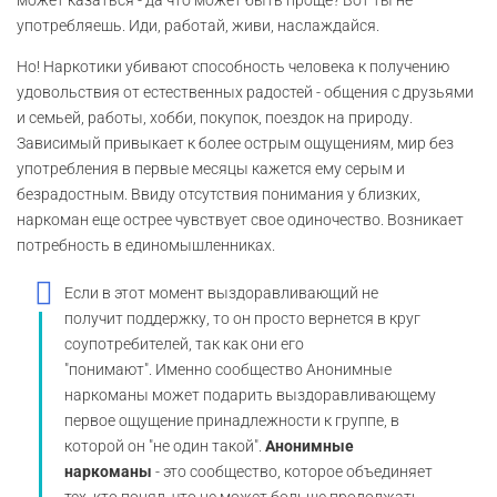
употребляешь. Иди, работай, живи, наслаждайся.
Но! Наркотики убивают способность человека к получению
удовольствия от естественных радостей - общения с друзьями
и семьей, работы, хобби, покупок, поездок на природу.
Зависимый привыкает к более острым ощущениям, мир без
употребления в первые месяцы кажется ему серым и
безрадостным. Ввиду отсутствия понимания у близких,
наркоман еще острее чувствует свое одиночество. Возникает
потребность в единомышленниках.
Если в этот момент выздоравливающий не
получит поддержку, то он просто вернется в круг
соупотребителей, так как они его
"понимают". Именно сообщество Анонимные
наркоманы может подарить выздоравливающему
первое ощущение принадлежности к группе, в
которой он "не один такой".
Анонимные
наркоманы
- это сообщество, которое объединяет
тех, кто понял, что не может больше продолжать