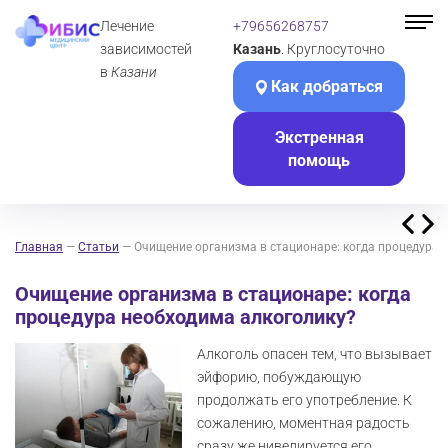
Лечение
+79656268757
зависимостей
Казань
. Круглосуточно
в
Казани
Как добраться
Экстренная
помощь
Главная
—
Статьи
—
Очищение организма в стационаре: когда процедура 
Очищение организма в стационаре: когда
процедура необходима алкоголику?
Алкоголь опасен тем, что вызывает
эйфорию, побуждающую
продолжать его употребление. К
сожалению, моментная радость
сразу же нивелируется его