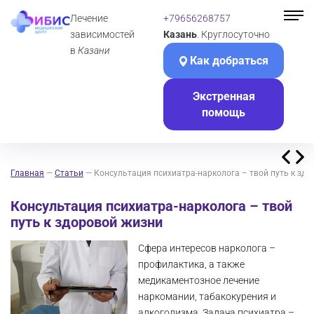
Лечение
+79656268757
зависимостей
Казань
. Круглосуточно
в
Казани
Как добраться
Экстренная
помощь
Главная
—
Статьи
—
Консультация психиатра-нарколога – твой путь к зд
Консультация психиатра-нарколога – твой
путь к здоровой жизни
Сфера интересов нарколога –
профилактика, а также
медикаментозное лечение
наркомании, табакокурения и
алкоголизма. Задача психиатра –