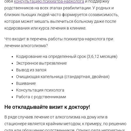
себя
консультацию психиатра-нарколога
и поддержку
родственников на всех этапах реабилитации. У родных и
близких пьющих людей часто формируется созависимость,
которая может мешать вылечиться больному даже после
кодирования или курса лечения в клинике.
Что входит в перечень работы психиатра-нарколога при
лечении алкоголизма?
Кодирование на определенный срок (3,6,12 месяцев)
Экстренное вытрезвление
Вывод из запоя
Очищающая капельница (стандартная, двойная)
Вшивание
Консультация психолога
Работа с родственниками
Не откладывайте визит к доктору!
В ряде случаев лечение от алкоголизма на дому или в
стационере является крайним методом, к примеру, по решению
суда или обращению родственников. Однако ряда неприятных