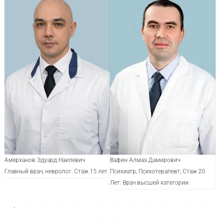
Амерханов Эдуард Наилевич
Вафин Алмаз Дамирович
К
Главный врач, невролог. Стаж 15 лет
Психиатр, Психотерапевт, Стаж 20
Н
Лет. Врач высшей категории.
В