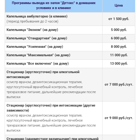
Программы вывода из запоя "Детокс" в домашних
Цена
условиях и в клинике
Капельница амбулаторно (в клинике)
от 1 500 руб.
(период пребывания до 2 часов)
Капельница "Эконом" (на дому)
5 000 руб.
Капельница "Стандартная" (на дому)
6 000 руб.
Капельница "Усиленная" (на дому)
8 000 руб.
Капельница "Максимальная" (на дому)
11 000 руб.
Капельница "Все включено" (на дому)
13 000 руб.
Стационар (круглосуточно) при алкогольной
интоксикации
осмотр врачом, дезинтоксикационная терапия,
от 7 000 руб./сут.
круглосуточный врачебный контроль, лечебное
трехразовое питание, дальнейшие рекомендации после
выписки
Стационар (круглосуточно) при интоксикации (другие
зависимости)
осмотр врачом, дезинтоксикационная терапия,
от 9 000 руб./сут.
круглосуточный врачебный контроль, лечебное
трехразовое питание, дальнейшие рекомендации после
выписки
Стационар (одноместное размещение) при алкогольной