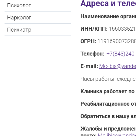
Адреса и тел
Психолог
Наименование орган
Нарколог
ИНН/КПП:
166033521
Психиатр
ОГРН:
119169007328
Телефон:
+7(843)240
E-mail:
Mc-ibis@yande
Часы работы: ежеднев
Клиника работает по
Реабилитационное от
Обратиться в нашу к
Жалобы и предложен
почте:
Mc-ibis@yandex