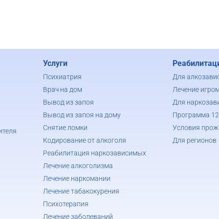
Услуги
Реабилитац
Психиатрия
Для алкозави
Врач на дом
Лечение игро
Вывод из запоя
Для наркозав
Вывод из запоя на дому
Программа 12
Снятие ломки
Условия прож
ителя
Кодирование от алкоголя
Для регионов
Реабилитация наркозависимых
Лечение алкоголизма
Лечение наркомании
Лечение табакокурения
Психотерапия
Лечение заболеваний