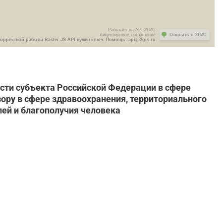
Работает на API 2ГИС
Лицензионное соглашение
Открыть в 2ГИС
корректной работы Raster JS API нужен ключ. Помощь: api@2gis.ru
асти субъекта Российской Федерации в сфере
ору в сфере здравоохранения, территориального
ей и благополучия человека