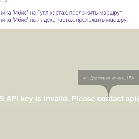
ика "Ибис" на Гугл картах, проложить маршрут
ика "Ибис" на Яндекс картах, проложить маршрут
ул. Дорожная улица, 15А
S API key is invalid. Please contact ap