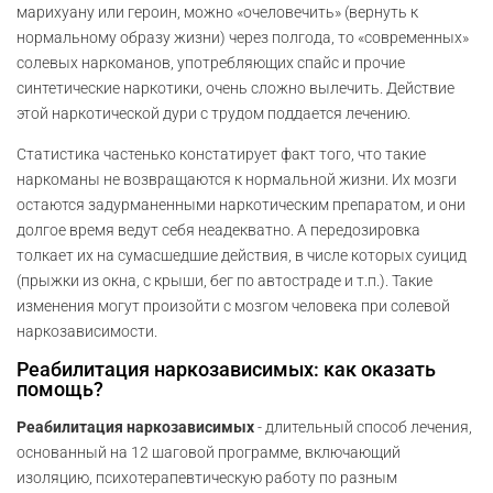
марихуану или героин, можно «очеловечить» (вернуть к
нормальному образу жизни) через полгода, то «современных»
солевых наркоманов, употребляющих спайс и прочие
синтетические наркотики, очень сложно вылечить. Действие
этой наркотической дури с трудом поддается лечению.
Статистика частенько констатирует факт того, что такие
наркоманы не возвращаются к нормальной жизни. Их мозги
остаются задурманенными наркотическим препаратом, и они
долгое время ведут себя неадекватно. А передозировка
толкает их на сумасшедшие действия, в числе которых суицид
(прыжки из окна, с крыши, бег по автостраде и т.п.). Такие
изменения могут произойти с мозгом человека при солевой
наркозависимости.
Реабилитация наркозависимых: как оказать
помощь?
Реабилитация наркозависимых
- длительный способ лечения,
основанный на 12 шаговой программе, включающий
изоляцию, психотерапевтическую работу по разным