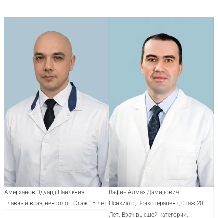
Амерханов Эдуард Наилевич
Вафин Алмаз Дамирович
К
Главный врач, невролог. Стаж 15 лет
Психиатр, Психотерапевт, Стаж 20
Н
Лет. Врач высшей категории.
В