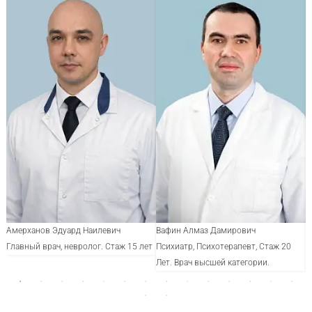
Амерханов Эдуард Наилевич
Вафин Алмаз Дамирович
К
Главный врач, невролог. Стаж 15 лет
Психиатр, Психотерапевт, Стаж 20
Н
Лет. Врач высшей категории.
В