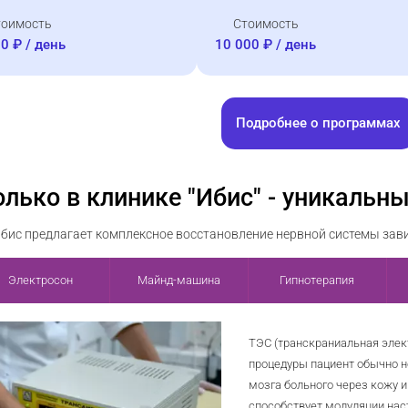
тоимость
Стоимость
0 ₽ / день
10 000 ₽ / день
Подробнее о программах
олько в клинике "Ибис" - уникальн
бис предлагает комплексное восстановление нервной системы зав
Электросон
Майнд-машина
Гипнотерапия
ТЭС (транскраниальная элек
процедуры пациент обычно н
мозга больного через кожу 
способствует модуляции наст