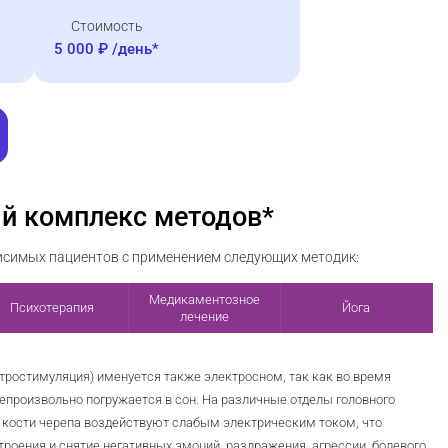
Стоимость
5 000 ₽ /день*
ый комплекс методов*
исимых пациентов с применением следующих методик:
Медикаментозное
Психотерапия
Йога
лечение
тростимуляция) именуется также электросном, так как во время
епроизвольно погружается в сон. На различные отделы головного
и кости черепа воздействуют слабым электрическим током, что
роения и снятие негативных эмоций, раздражения, агрессии, болевого