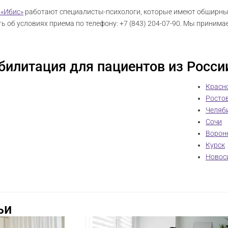
 «Ибис»
работают специалисты-психологи, которые имеют обширный
ь об условиях приема по телефону: +7 (843) 204-07-90. Мы принима
билитация для пациентов из Росси
Красн
Росто
Челяб
Сочи
Ворон
Курск
Новос
ьи