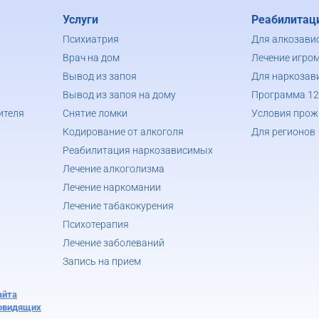
Услуги
Реабилитац
Психиатрия
Для алкозави
Врач на дом
Лечение игро
Вывод из запоя
Для наркозав
Вывод из запоя на дому
Программа 12
ителя
Снятие ломки
Условия прож
Кодирование от алкоголя
Для регионов
Реабилитация наркозависимых
Лечение алкоголизма
Лечение наркомании
Лечение табакокурения
Психотерапия
Лечение заболеваний
Запись на прием
айта
бовидящих