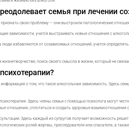
лием и жизнью без алкоголя.
преодолевает семья при лечении с
признать свою проблему — они выстроили патологические отношен
ющие зависимости, учатся выстраивать новые отношения с алкогол
 люди избавляются от созависимых отношений, учатся определять 
 жизнетворчестве, поиск своего смысла в жизни, который не связа
 психотерапии?
информация о том, что такое алкогольная зависимость. Здесь семь
сихотерапия. Здесь члены семьи с помощью психолога могут честно
ые отношения, сплотиться и создать здоровые взаимоотношения с
ультации. Здесь каждый из супругов получает возможность решить
тологических ролей жертвы, преследователя или спасателя, а такж