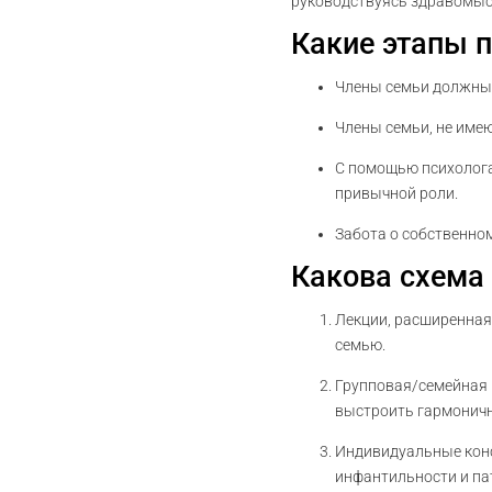
руководствуясь здравомыс
Какие этапы 
Члены семьи должны 
Члены семьи, не име
С помощью психолога
привычной роли.
Забота о собственном
Какова схема
Лекции, расширенная 
семью.
Групповая/семейная п
выстроить гармоничн
Индивидуальные конс
инфантильности и па