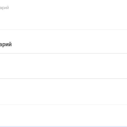
арий
арий