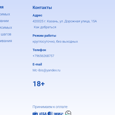
ия
Контакты
симых
Адрес
мании
420025 г. Казань, ул. Дорожная улица, 15А
Как добраться
исимых
 шагов
Режим работы
ивания
круглосуточно, без выходных
Телефон
+79656268757
E-mail
Mc-ibis@yandex.ru
18+
Принимаем к оплате: