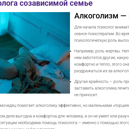
лога созависимой семье
Алкоголизм — 
Для начала психолог внимат
сеансе психотерапии. Во вре
психологическую роль выпол
Например, роль жертвы. Неп
нем заботятся другие, каку
комфортно и тепло, этого он
раздражаться из-за алкоголи
Другая крайность — роль пр
заставить алкоголика лечит
не приносит.
омочадец помогает алкоголику эффективно, но маленькими «порция
ом деле выгодна и комфортна для человека, и он не умеет или разу
 ситуации необходима помощь психолога — именно с помощью этого