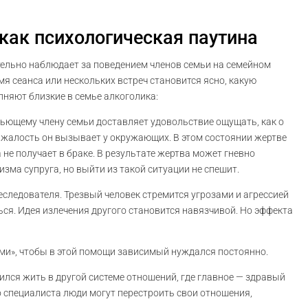
как психологическая паутина
ельно наблюдает за поведением членов семьи на семейном
мя сеанса или нескольких встреч становится ясно, какую
няют близкие в семье алкоголика:
ьющему члену семьи доставляет удовольствие ощущать, как о
ю жалость он вызывает у окружающих. В этом состоянии жертве
а не получает в браке. В результате жертва может гневно
зма супруга, но выйти из такой ситуации не спешит.
еследователя. Трезвый человек стремится угрозами и агрессией
ься. Идея излечения другого становится навязчивой. Но эффекта
ми», чтобы в этой помощи зависимый нуждался постоянно.
чился жить в другой системе отношений, где главное — здравый
 специалиста люди могут перестроить свои отношения,