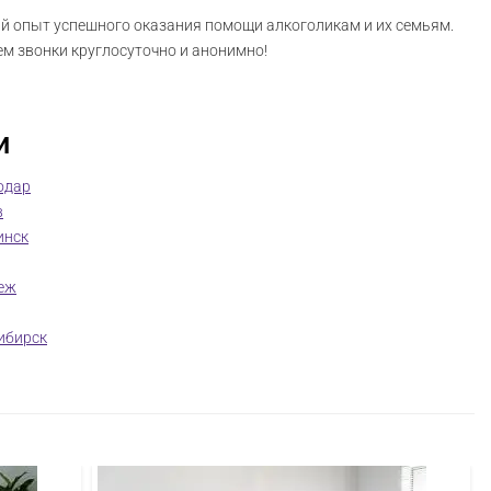
 опыт успешного оказания помощи алкоголикам и их семьям.
ем звонки круглосуточно и анонимно!
и
одар
в
инск
еж
ибирск