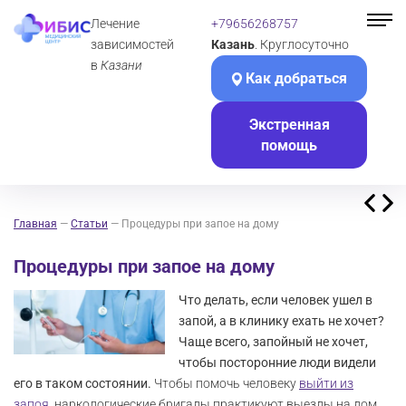
Лечение
+79656268757
зависимостей
Казань
. Круглосуточно
в
Казани
Как добраться
Экстренная
помощь
Главная
—
Статьи
—
Процедуры при запое на дому
Процедуры при запое на дому
Что делать, если человек ушел в
запой, а в клинику ехать не хочет?
Чаще всего, запойный не хочет,
чтобы посторонние люди видели
его в таком состоянии.
Чтобы помочь человеку
выйти из
запоя
, наркологические бригады практикуют выезды на дом.